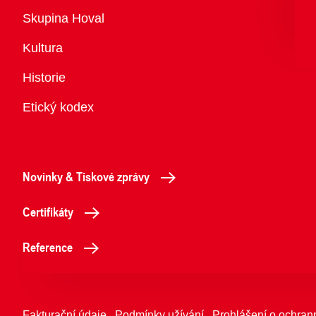
Přehled
Skupina Hoval
Kultura
Historie
Etický kodex
Novinky & Tiskové zprávy
Certifikáty
Reference
Fakturační údaje
Podmínky užívání
Prohlášení o ochran