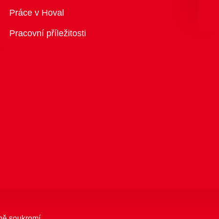
Přehled
Práce v Hoval
Pracovní příležitosti
ně soukromí