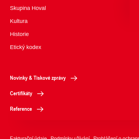
Přehled
Skupina Hoval
Kultura
Historie
Etický kodex
Novinky & Tiskové zprávy
Certifikáty
Reference
Fakturační údaje
Podmínky užívání
Prohlášení o ochran