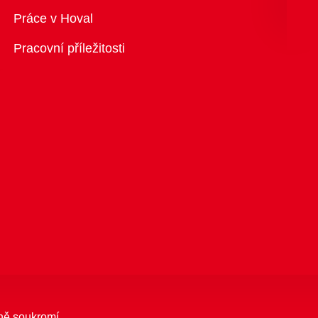
Přehled
Práce v Hoval
Pracovní příležitosti
ně soukromí