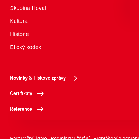
Přehled
Skupina Hoval
Kultura
Historie
Etický kodex
Novinky & Tiskové zprávy
Certifikáty
Reference
Fakturační údaje
Podmínky užívání
Prohlášení o ochran