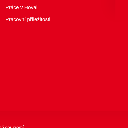
Přehled
Práce v Hoval
Pracovní příležitosti
ně soukromí