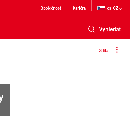
Společnost
Kariéra
cs_CZ
Vyhledat
Sdílet
y