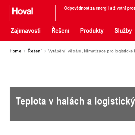
Odpovědnost za energii a životní pros
Zajímavosti
Řešení
Produkty
Služby
Home
Řešení
Vytápění, větrání, klimatizace pro logistické 
Teplota v halách a logistick