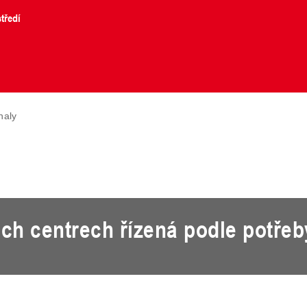
tředí
haly
ých centrech řízená podle potřeb