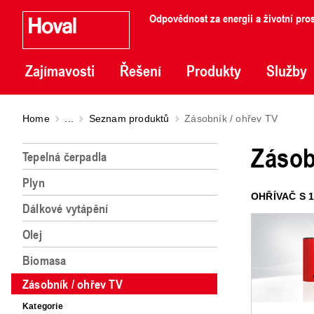
Odpovědnost za energii a životní pros
Zajímavosti
Řešení
Produkty
Služby
Home
...
Seznam produktů
Zásobník / ohřev TV
Zásob
Tepelná čerpadla
Plyn
OHŘÍVAČ S 
Dálkové vytápění
Olej
Biomasa
Zásobník / ohřev TV
Kategorie