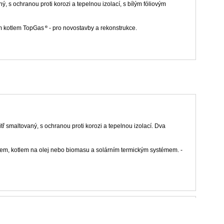
ý, s ochranou proti korozi a tepelnou izolací, s bílým fóliovým
ým kotlem TopGas
- pro novostavby a rekonstrukce.
tř smaltovaný, s ochranou proti korozi a tepelnou izolací. Dva
tlem, kotlem na olej nebo biomasu a solárním termickým systémem. -