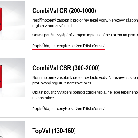
CombiVal CR (200-1000)
Nepřímotopný zásobník pro ohřev teplé vody. Nerezový zásobník
registr) z nerezové oceli.
Oblast použití: Vytápění zdrojem tepla, nejlépe kotlem na plyn,
Popis
Údaje a ceny
Ke stažení
Příslušenství
CombiVal CSR (300-2000)
Nepřímotopný zásobník pro ohřev teplé vody. Nerezový zásobník
profilovaný registr) z nerezové oceli.
Oblast použití: Vytápění pomocí zdroje tepla, nejlépe tepelného
rekonstrukce.
Popis
Údaje a ceny
Ke stažení
Příslušenství
TopVal (130-160)