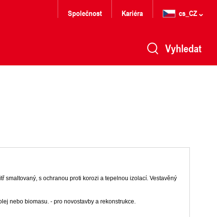
Společnost
Kariéra
cs_CZ
Vyhledat
itř smaltovaný, s ochranou proti korozi a tepelnou izolací. Vestavěný
 olej nebo biomasu. - pro novostavby a rekonstrukce.