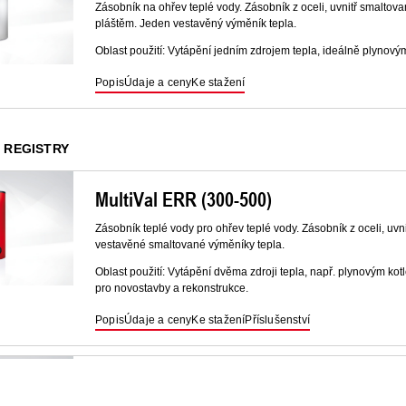
Zásobník na ohřev teplé vody. Zásobník z oceli, uvnitř smaltovan
pláštěm. Jeden vestavěný výměník tepla.
Oblast použití: Vytápění jedním zdrojem tepla, ideálně plynov
Popis
Údaje a ceny
Ke stažení
2 REGISTRY
MultiVal ERR (300-500)
Zásobník teplé vody pro ohřev teplé vody. Zásobník z oceli, uvni
vestavěné smaltované výměníky tepla.
Oblast použití: Vytápění dvěma zdroji tepla, např. plynovým ko
pro novostavby a rekonstrukce.
Popis
Údaje a ceny
Ke stažení
Příslušenství
MultiVal ESRR (500-1000)