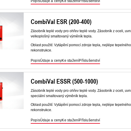
Popis
Údaje a ceny
Ke stažení
Příslušenství
CombiVal ESR (200-400)
Zásobník teplé vody pro ohřev teplé vody. Zásobník z oceli, uvn
velkoplošný smaltovaný výměník tepla.
Oblast použití: Vytápění pomocí zdroje tepla, nejlépe tepelného
rekonstrukce.
Popis
Údaje a ceny
Ke stažení
Příslušenství
CombiVal ESSR (500-1000)
Zásobník teplé vody pro ohřev teplé vody. Zásobník z oceli, uvn
speciální smaltovaný výměník tepla.
Oblast použití: Vytápění pomocí zdroje tepla, nejlépe tepelného
rekonstrukce.
Popis
Údaje a ceny
Ke stažení
Příslušenství