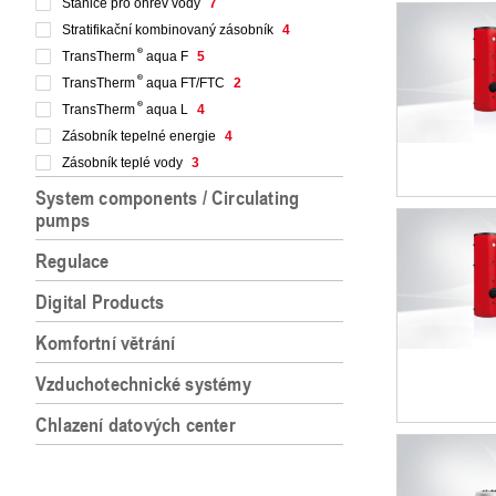
Stanice pro ohřev vody
7
Stratifikační kombinovaný zásobník
4
TransTherm
aqua F
5
TransTherm
aqua FT/FTC
2
TransTherm
aqua L
4
Zásobník tepelné energie
4
Zásobník teplé vody
3
System components / Circulating
pumps
Regulace
Digital Products
Komfortní větrání
Vzduchotechnické systémy
Chlazení datových center