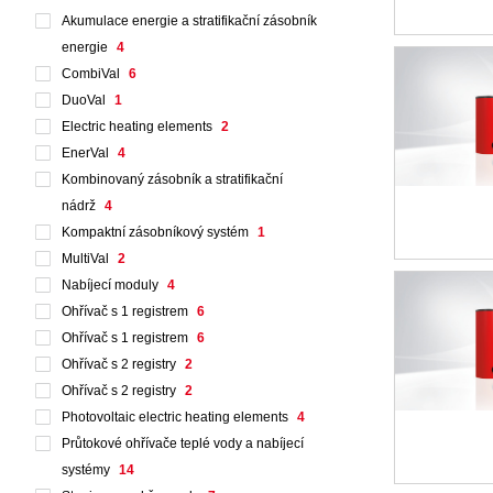
Akumulace energie a stratifikační zásobník
energie
4
CombiVal
6
DuoVal
1
Electric heating elements
2
EnerVal
4
Kombinovaný zásobník a stratifikační
nádrž
4
Kompaktní zásobníkový systém
1
MultiVal
2
Nabíjecí moduly
4
Ohřívač s 1 registrem
6
Ohřívač s 1 registrem
6
Ohřívač s 2 registry
2
Ohřívač s 2 registry
2
Photovoltaic electric heating elements
4
Průtokové ohřívače teplé vody a nabíjecí
systémy
14