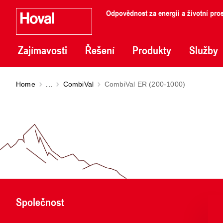
Odpovědnost za energii a životní pros
Zajímavosti
Řešení
Produkty
Služby
Home
...
CombiVal
CombiVal ER (200-1000)
Společnost