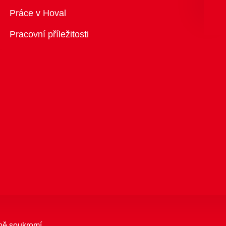
Přehled
Práce v Hoval
Pracovní příležitosti
ně soukromí