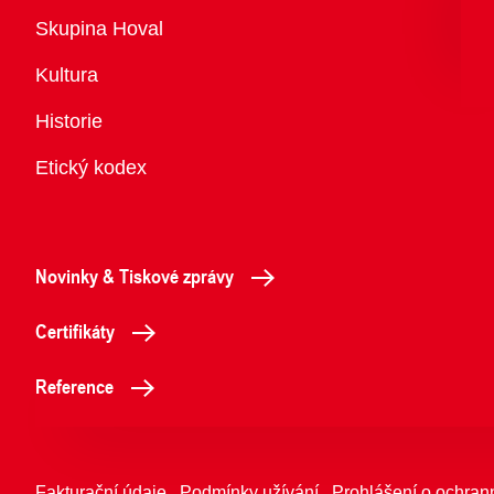
Přehled
Skupina Hoval
Kultura
Historie
Etický kodex
Novinky & Tiskové zprávy
Certifikáty
Reference
Fakturační údaje
Podmínky užívání
Prohlášení o ochran