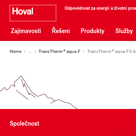
Odpovědnost za energii a životní pros
Zajímavosti
Řešení
Produkty
Služby
Home
...
TransTherm
aqua F
TransTherm
aqua FS be
Společnost