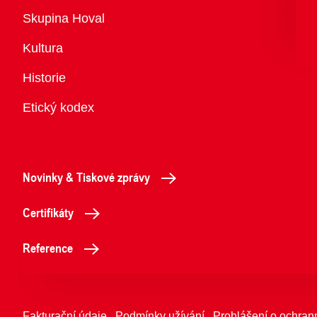
Přehled
Skupina Hoval
Kultura
Historie
Etický kodex
Novinky & Tiskové zprávy
Certifikáty
Reference
Fakturační údaje
Podmínky užívání
Prohlášení o ochran