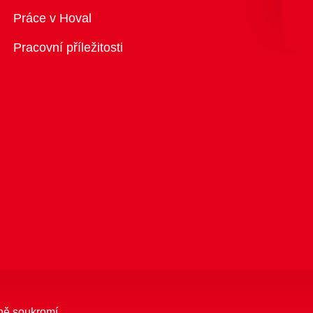
Přehled
Práce v Hoval
Pracovní příležitosti
ně soukromí