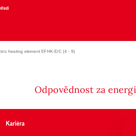
tředí
tric heating element EFHK-E/C (4 - 9)
Odpovědnost za energii
Kariéra