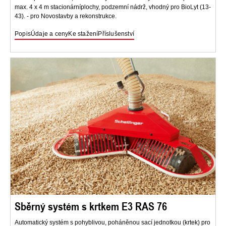
max. 4 x 4 m stacionárníplochy, podzemní nádrž, vhodný pro BioLyt (13-
43). - pro Novostavby a rekonstrukce.
Popis
Údaje a ceny
Ke stažení
Příslušenství
Sběrný systém s krtkem E3 RAS 76
Automatický systém s pohyblivou, poháněnou sací jednotkou (krtek) pro