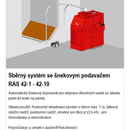
Sběrný systém se šnekovým podavačem
RAS 42-1 - 42-10
Automatický šnekový dopravník pro dopravu dřevěných pelet ze skladu
pelet do kotle na pelety.
Oblast použití: Podlouhlý skladovací prostor o délce max. 7 m, látková
silážní nádrž, podzemní nádrž, vhodné pro BioLyt (13-43) - pro
Novostavby a rekonstrukce.
Popis
Údaje a ceny
Ke stažení
Příslušenství