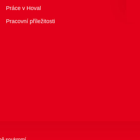
Přehled
Práce v Hoval
Pracovní příležitosti
ně soukromí