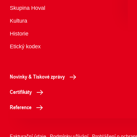
Přehled
Skupina Hoval
Kultura
Historie
Etický kodex
Novinky & Tiskové zprávy
Certifikáty
Reference
Fakturační údaje
Podmínky užívání
Prohlášení o ochran