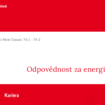
tředí
í Mole Classic 74-1 - 74-2
Odpovědnost za energii
Kariéra