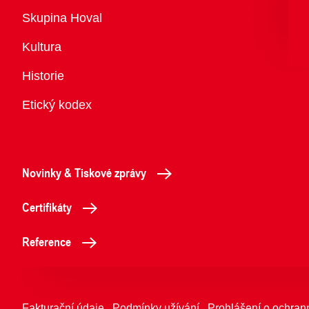
Přehled
Skupina Hoval
Kultura
Historie
Etický kodex
Novinky & Tiskové zprávy
Certifikáty
Reference
Fakturační údaje
Podmínky užívání
Prohlášení o ochran