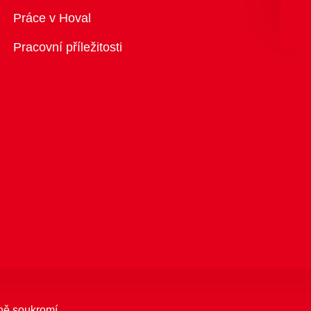
Přehled
Práce v Hoval
Pracovní příležitosti
ně soukromí