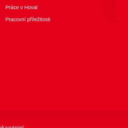
Přehled
Práce v Hoval
Pracovní příležitosti
ně soukromí