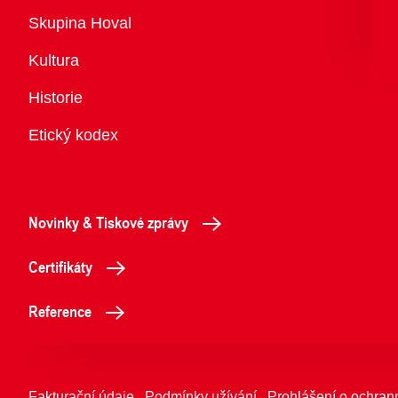
Přehled
Skupina Hoval
Kultura
Historie
Etický kodex
Novinky & Tiskové zprávy
Certifikáty
Reference
Fakturační údaje
Podmínky užívání
Prohlášení o ochran