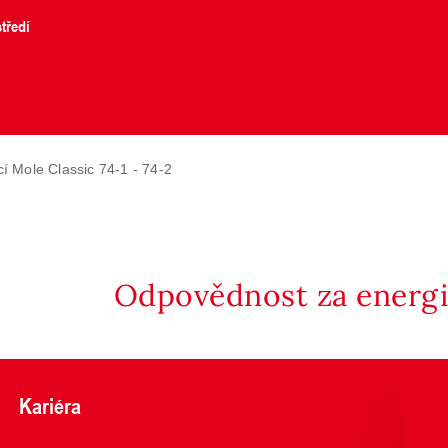
tředí
í Mole Classic 74-1 - 74-2
Odpovědnost za energii
Kariéra