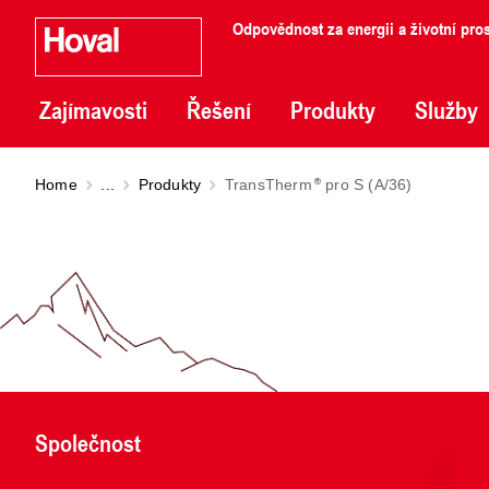
Odpovědnost za energii a životní pros
Zajímavosti
Řešení
Produkty
Služby
Home
...
Produkty
TransTherm
pro S (A/36)
Společnost