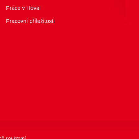
Přehled
Práce v Hoval
Pracovní příležitosti
ně soukromí