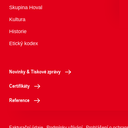
Přehled
Skupina Hoval
Kultura
Historie
Etický kodex
Novinky & Tiskové zprávy
Certifikáty
Reference
Fakturační údaje
Podmínky užívání
Prohlášení o ochran