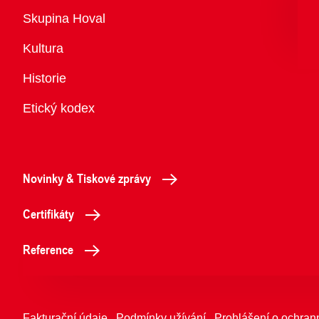
Přehled
Skupina Hoval
Kultura
Historie
Etický kodex
Novinky & Tiskové zprávy
Certifikáty
Reference
Fakturační údaje
Podmínky užívání
Prohlášení o ochran