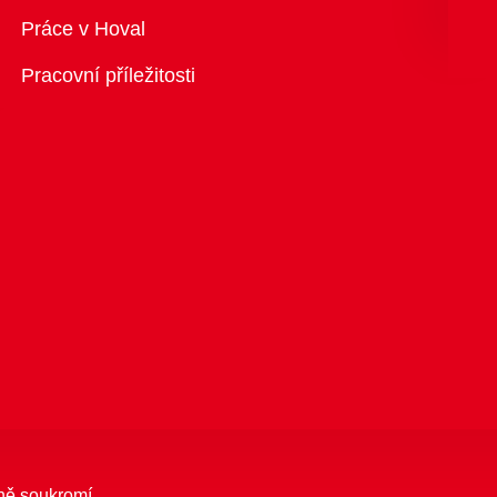
Přehled
Práce v Hoval
Pracovní příležitosti
ně soukromí