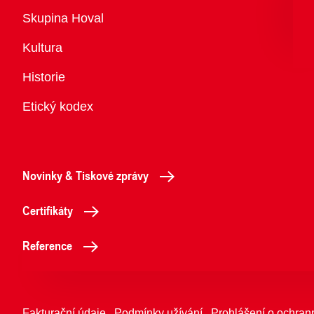
Přehled
Skupina Hoval
Kultura
Historie
Etický kodex
Novinky & Tiskové zprávy
Certifikáty
Reference
Fakturační údaje
Podmínky užívání
Prohlášení o ochran