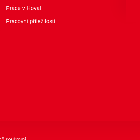
Přehled
Práce v Hoval
Pracovní příležitosti
ně soukromí