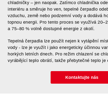
chladničky – jen naopak. Zatímco chladnička ode
interiéru a směruje ho ven, tepelné čerpadlo odeb
vzduchu, země nebo podzemní vody a dodává ho
topnou energii. Pro tento proces se využívá 20–2
a 75–80 % volně dostupné energie z okolí.
Tepelná čerpadla lze použít nejen k vytápění míst
vody - lze je využít i jako energeticky účinnou va
horkých letních dnech. Pro režim chlazení se chla
vyrábějící teplo obrátí, takže přebytečné teplo je
Kontaktujte nás