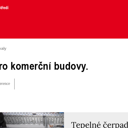
tředí
haly
pro komerční budovy.
erence
Tepelné čerpad