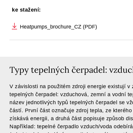
ke stažení:
Heatpumps_brochure_CZ (PDF)
Typy tepelných čerpadel: vzduc
V závislosti na použitém zdroji energie existují v
tepelných čerpadel: vzduchová, zemní a vodní te
název jednotlivých typů tepelných čerpadel se v
částí. První část označuje zdroj tepla, ze kteréh
získává energii, a druhá část popisuje způsob dis
Například: tepelné čerpadlo vzduch/voda odebírá