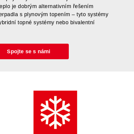
eplo je dobrým alternativním řešením
erpadla s plynovým topením – tyto systémy
ybridní topné systémy nebo bivalentní
Spojte se s námi