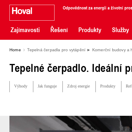
Odpovědnost za energii a životní pros
Zajímavosti
Řešení
Produkty
Služby
Home
Tepelná čerpadla pro vytápění ► Komerční budovy a 
Tepelné čerpadlo. Ideální 
Výhody
Jak funguje
Zdroj energie
Produkty
Ref