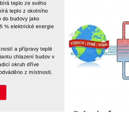
bírá teplo ze svého
írá teplo z okolního
 do budovy jako
5 % elektrické energie
ností a přípravy teplé
riantu chlazení budov v
dicí okruh dříve
 odváděno z místnosti.