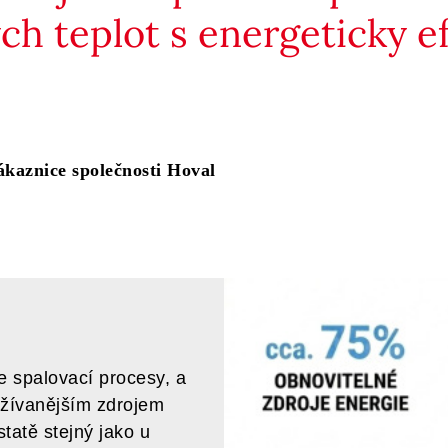
h teplot s energeticky e
kaznice společnosti Hoval
e spalovací procesy, a
užívanějším zdrojem
statě stejný jako u