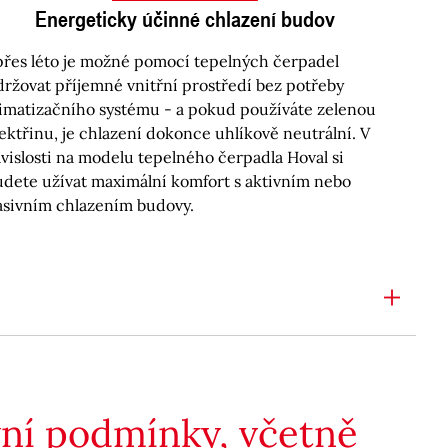
Energeticky účinné chlazení budov
 přes léto je možné pomocí tepelných čerpadel
držovat příjemné vnitřní prostředí bez potřeby
limatizačního systému - a pokud používáte zelenou
lektřinu, je chlazení dokonce uhlíkově neutrální. V
ávislosti na modelu tepelného čerpadla Hoval si
udete užívat maximální komfort s aktivním nebo
asivním chlazením budovy.
ovní podmínky, včetně