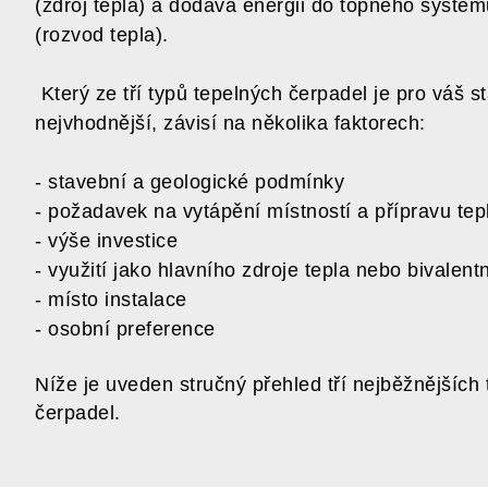
(zdroj tepla) a dodává energii do topného systém
(rozvod tepla).
Který ze tří typů tepelných čerpadel je pro váš s
nejvhodnější, závisí na několika faktorech:
- stavební a geologické podmínky
- požadavek na vytápění místností a přípravu tep
- výše investice
- využití jako hlavního zdroje tepla nebo bivalent
- místo instalace
- osobní preference
Níže je uveden stručný přehled tří nejběžnějších
čerpadel.