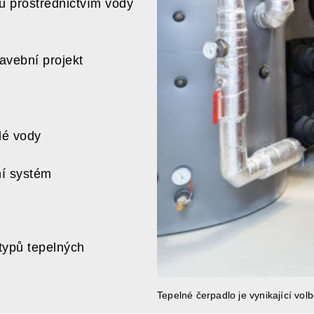
u prostřednictvím vody
tavební projekt
lé vody
ní systém
 typů tepelných
Tepelné čerpadlo je vynikající vo