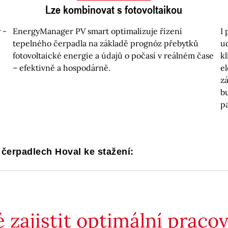
Lze kombinovat s fotovoltaikou
 -
EnergyManager PV smart optimalizuje řízení
I
tepelného čerpadla na základě prognóz přebytků
u
fotovoltaické energie a údajů o počasí v reálném čase
k
– efektivně a hospodárně.
e
z
b
p
čerpadlech Hoval ke stažení:
é zajistit optimální prac