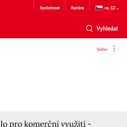
Společnost
Kariéra
cs_CZ
Vyhledat
Sdílet
lo pro komerční využití -