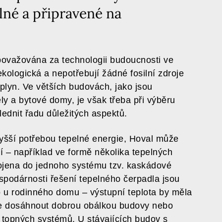
lné a připravené na
považována za technologii budoucnosti ve
ekologická a nepotřebují žádné fosilní zdroje
i plyn. Ve větších budovách, jako jsou
ly a bytové domy, je však třeba při výběru
ednit řadu důležitých aspektů.
yšší potřebou tepelné energie, Hoval může
í – například ve formě několika tepelných
pojena do jednoho systému tzv. kaskádové
spodárnosti řešení tepelného čerpadla jsou
o u rodinného domu – výstupní teplota by měla
lze dosáhnout dobrou obálkou budovy nebo
 topných systémů. U stávajících budov s