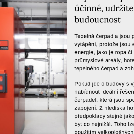
účinné, udržite
budoucnost
Tepelná čerpadla jsou 
vytápění, protože jsou 
energie, jako je ropa č
průmyslové areály, hote
tepelného čerpadla zohl
Pokud jde o budovy s v
nabídnout ideální řešen
čerpadel, která jsou s
zapojení. Z hlediska ho
předpoklady stejné jak
být co nejnižší. Toho 
použitím velkoplošných