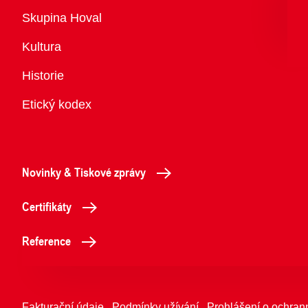
Přehled
Skupina Hoval
Kultura
Historie
Etický kodex
Novinky & Tiskové zprávy
Certifikáty
Reference
Fakturační údaje
Podmínky užívání
Prohlášení o ochran