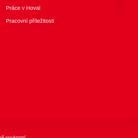
Přehled
Práce v Hoval
Pracovní příležitosti
ně soukromí