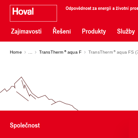
Odpovědnost za energii a životní pros
Zajímavosti
Řešení
Produkty
Služby
Home
...
TransTherm
aqua F
TransTherm
aqua FS (7
Společnost