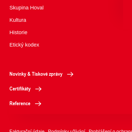
Přehled
Skupina Hoval
Kultura
Historie
Etický kodex
Novinky & Tiskové zprávy
Certifikáty
Reference
Fakturační údaje
Podmínky užívání
Prohlášení o ochran