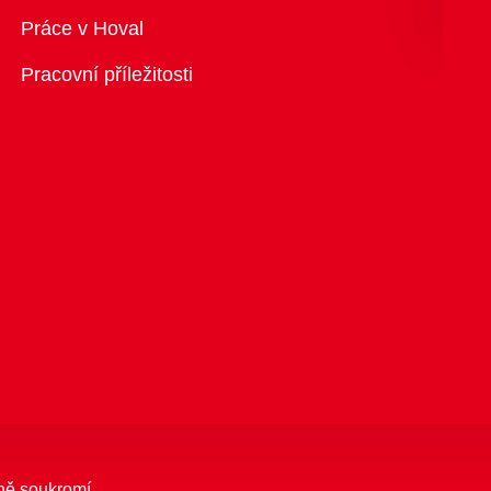
Přehled
Práce v Hoval
Pracovní příležitosti
ně soukromí