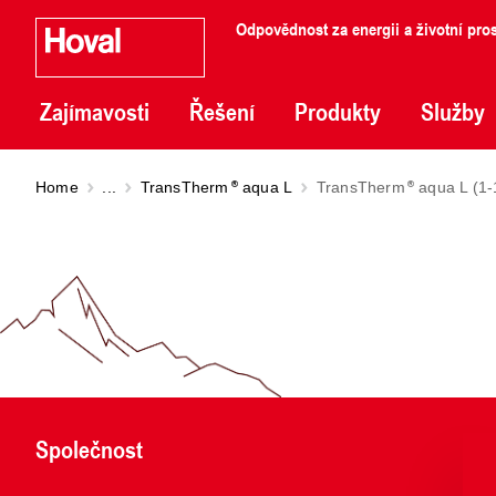
Odpovědnost za energii a životní pros
Zajímavosti
Řešení
Produkty
Služby
Home
...
TransTherm
aqua L
TransTherm
aqua L (1-
Společnost