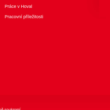
Přehled
Práce v Hoval
Pracovní příležitosti
ně soukromí