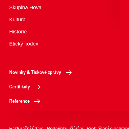
Přehled
Skupina Hoval
Kultura
Historie
Etický kodex
Novinky & Tiskové zprávy
Certifikáty
Reference
Fakturační údaje
Podmínky užívání
Prohlášení o ochran