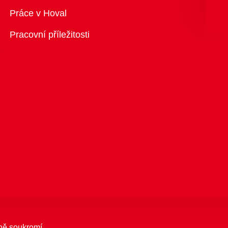
Přehled
Práce v Hoval
Pracovní příležitosti
ně soukromí