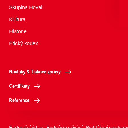
Přehled
Skupina Hoval
Kultura
Historie
Etický kodex
Novinky & Tiskové zprávy
Certifikáty
Reference
Fakturační údaje
Podmínky užívání
Prohlášení o ochran