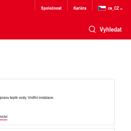
Společnost
Kariéra
cs_CZ
Vyhledat
avu teplé vody. Vnitřní instalace.
nství