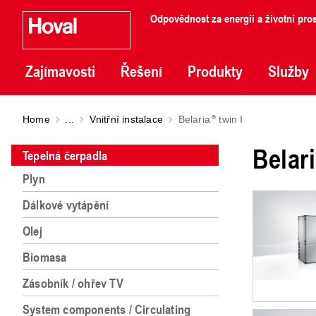
Odpovědnost za energii a životní pros
Zajímavosti
Řešení
Produkty
Služby
Home
...
Vnitřní instalace
Belaria
twin I
Belar
Tepelná čerpadla
Plyn
Dálkové vytápění
Olej
Biomasa
Zásobník / ohřev TV
System components / Circulating