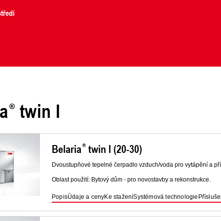
tředí
ia
twin I
Belaria
twin I (20-30)
Dvoustupňové tepelné čerpadlo vzduch/voda pro vytápění a přípr
Oblast použití: Bytový dům - pro novostavby a rekonstrukce.
Popis
Údaje a ceny
Ke stažení
Systémová technologie
Přísluše