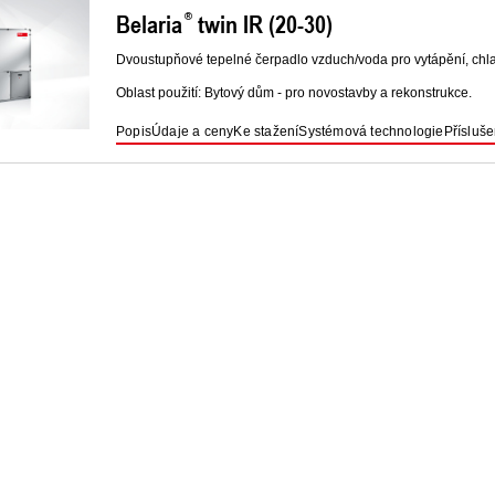
Belaria
twin IR (20-30)
Dvoustupňové tepelné čerpadlo vzduch/voda pro vytápění, chlaze
Oblast použití: Bytový dům - pro novostavby a rekonstrukce.
Popis
Údaje a ceny
Ke stažení
Systémová technologie
Přísluše