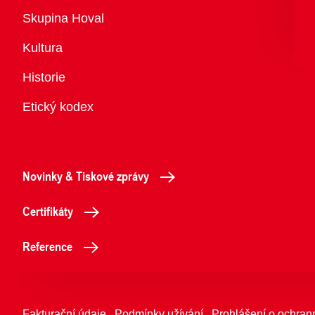
Přehled
Skupina Hoval
Kultura
Historie
Etický kodex
Novinky & Tiskové zprávy
Certifikáty
Reference
Fakturační údaje
Podmínky užívání
Prohlášení o ochran