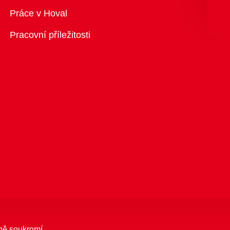
Přehled
Práce v Hoval
Pracovní příležitosti
ně soukromí