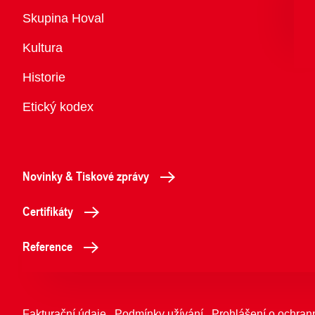
Přehled
Skupina Hoval
Kultura
Historie
Etický kodex
Novinky & Tiskové zprávy
Certifikáty
Reference
Fakturační údaje
Podmínky užívání
Prohlášení o ochran