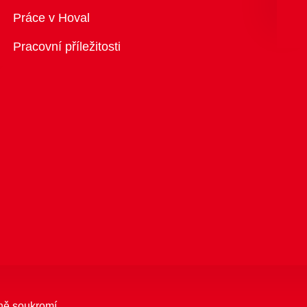
Přehled
Práce v Hoval
Pracovní příležitosti
ně soukromí