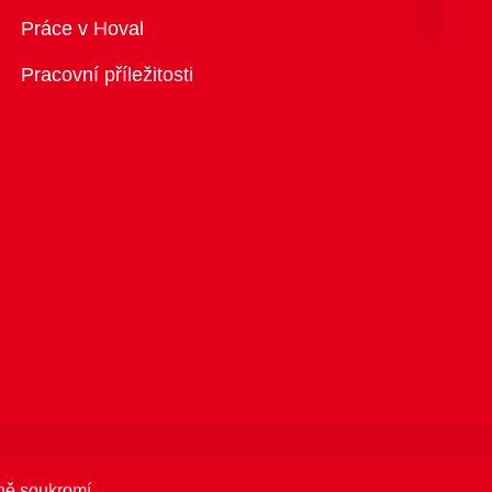
Přehled
Práce v Hoval
Pracovní příležitosti
ně soukromí