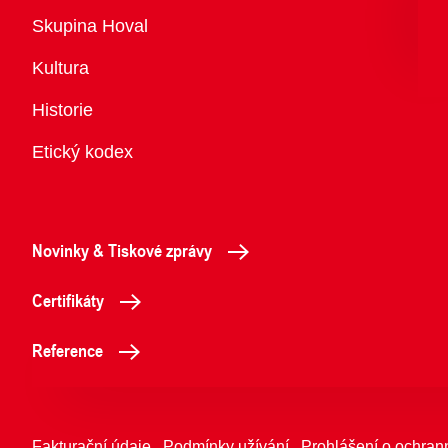
Přehled
Skupina Hoval
Kultura
Historie
Etický kodex
Novinky & Tiskové zprávy
Certifikáty
Reference
Fakturační údaje
Podmínky užívání
Prohlášení o ochran