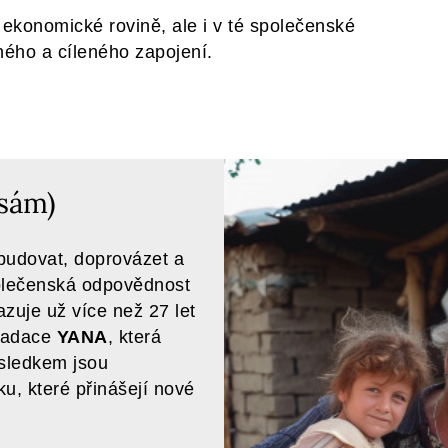
ekonomické rovině, ale i v té společenské
ného a cíleného zapojení.
 sám)
budovat, doprovázet a
polečenská odpovědnost
zuje už více než 27 let
 nadace
YANA
, která
sledkem jsou
, které přinášejí nové