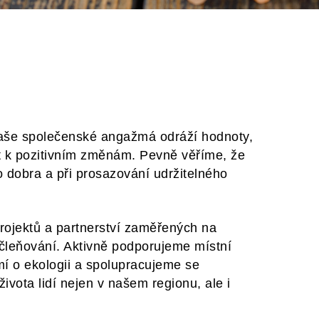
aše společenské angažmá odráží hodnoty,
at k pozitivním změnám. Pevně věříme, že
o dobra a při prosazování udržitelného
projektů a partnerství zaměřených na
začleňování. Aktivně podporujeme místní
í o ekologii a spolupracujeme se
života lidí nejen v našem regionu, ale i