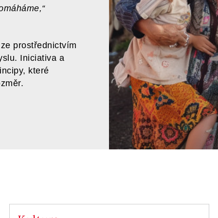
 pomáháme,“
uze prostřednictvím
lu. Iniciativa a
ncipy, které
ozměr.