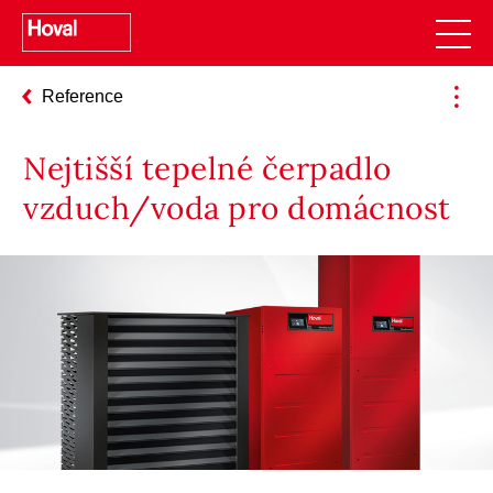
Reference
Nejtišší tepelné čerpadlo
vzduch/voda pro domácnost