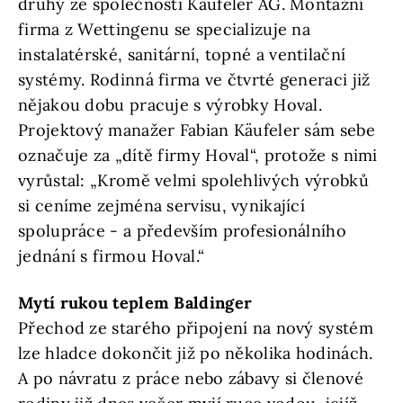
druhý ze společnosti Käufeler AG. Montážní
firma z Wettingenu se specializuje na
instalatérské, sanitární, topné a ventilační
systémy. Rodinná firma ve čtvrté generaci již
nějakou dobu pracuje s výrobky Hoval.
Projektový manažer Fabian Käufeler sám sebe
označuje za „dítě firmy Hoval“, protože s nimi
vyrůstal: „Kromě velmi spolehlivých výrobků
si ceníme zejména servisu, vynikající
spolupráce - a především profesionálního
jednání s firmou Hoval.“
Mytí rukou teplem Baldinger
Přechod ze starého připojení na nový systém
lze hladce dokončit již po několika hodinách.
A po návratu z práce nebo zábavy si členové