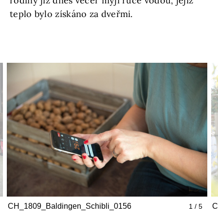
rodiny již dnes večer myjí ruce vodou, jejíž
teplo bylo získáno za dveřmi.
CH_1809_Baldingen_Schibli_0156
C
1 / 5