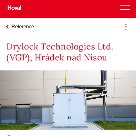
Reference
Drylock Technologies Ltd.
(VGP), Hrádek nad Nisou