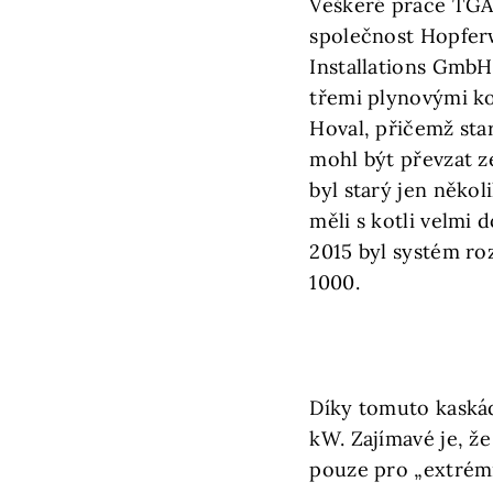
Veškeré práce TGA
společnost Hopfer
Installations GmbH
třemi plynovými k
Hoval, přičemž sta
mohl být převzat ze
byl starý jen někol
měli s kotli velmi 
2015 byl systém ro
1000.
Díky tomuto kaskád
kW. Zajímavé je, ž
pouze pro „extrémn