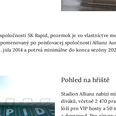
 spoločnosti SK Rapid, pozemok je vo vlastníctve m
pomenovaný po poisťovacej spoločnosti Allianz Aus
 1. júla 2014 a potrvá minimálne do konca sezóny 20
Pohled na hřiště
Stadion Allianz nabízí m
diváků, včetně 2 470 pra
lóží pro VIP hosty a 50 
a doprovod. Pro zápasy