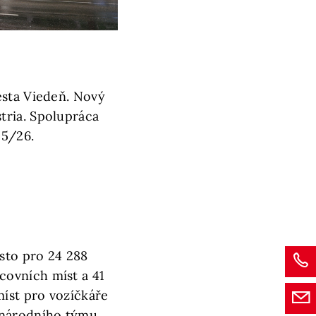
esta Viedeň. Nový
tria. Spolupráca
25/26.
ísto pro 24 288
covních míst a 41
míst pro vozíčkáře
 národního týmu