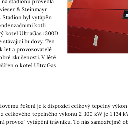
 na stadionu provedla
wieser & Steinmayr
. Stadion byl vytápěn
ondenzačními kotli
rý kotel UltraGas 1300D
 stávající budovy. Ten
ik let a provozovatelé
dobré zkušenosti. V létě
zšířen o kotel UltraGas
ovému řešení je k dispozici celkový tepelný výkon 
e z celkového tepelného výkonu 2 300 kW je 1 134 k
í provoz“ vytápění trávníku. To nás samozřejmě obz