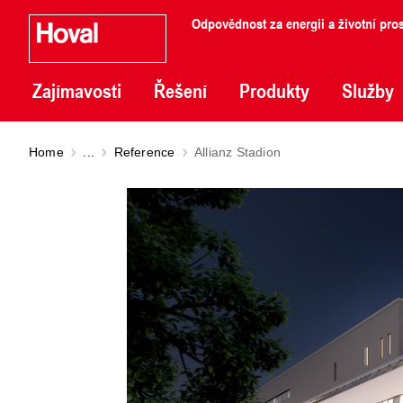
Odpovědnost za energii a životní pros
Zajímavosti
Řešení
Produkty
Služby
Home
...
Reference
Allianz Stadion