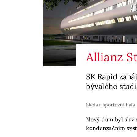
Allianz S
SK Rapid zaháj
bývalého stad
Škola a sportovní hala
Nový dům byl slavn
kondenzačním sys