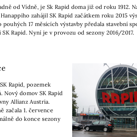
adně od Vídně, je Sk Rapid doma již od roku 1912. N
 Hanappiho zahájil SK Rapid začátkem roku 2015 vý
Po pouhých 17 měsících výstavby předala stavební 
i SK Rapid. Nyní je v provozu od sezony 2016/2017.
ce
 SK Rapid, pozemek
eň. Nový domov SK Rapid
ny Allianz Austria.
ě začala 1. července
imálně do konce sezony