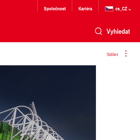
Společnost
Kariéra
cs_CZ
Vyhledat
Sdílet