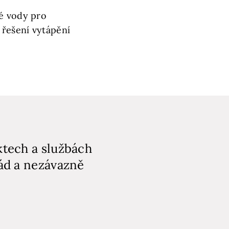
lé vody pro
 řešení vytápění
ktech a službách
rád a nezávazně