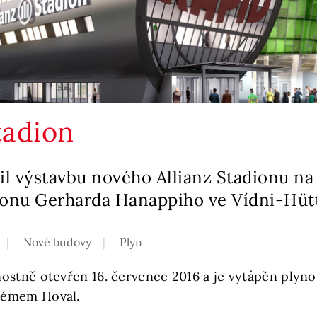
tadion
il výstavbu nového Allianz Stadionu na
ionu Gerharda Hanappiho ve Vídni-Hütt
Nové budovy
Plyn
ostně otevřen 16. července 2016 a je vytápěn plyn
témem Hoval.