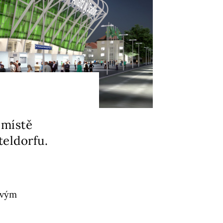
 místě
eldorfu.
ovým