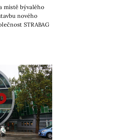
a místě bývalého
stavbu nového
společnost STRABAG