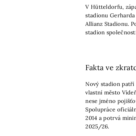
V Hütteldorfu, záp
stadionu Gerharda
Allianz Stadionu. 
stadion společnost
Fakta ve zkrat
Nový stadion patří
vlastní město Víd
nese jméno pojišťov
Spolupráce oficiáln
2014 a potrvá min
2025/26.