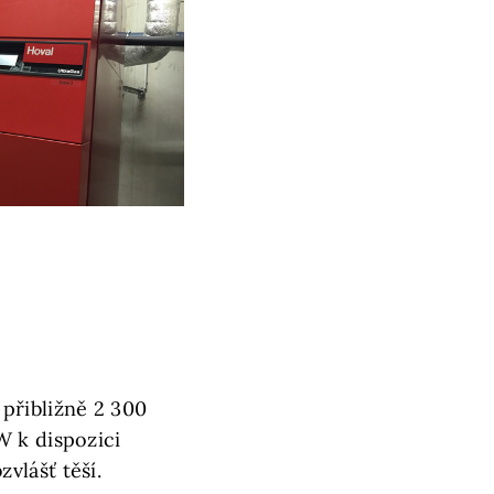
přibližně 2 300
W k dispozici
vlášť těší.