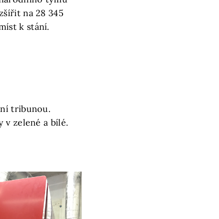
zšířit na 28 345
íst k stání.
ní tribunou.
v zelené a bílé.