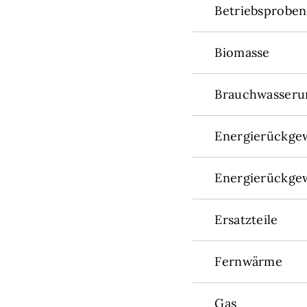
Betriebsproben
Biomasse
Brauchwasser
Energierückge
Energierückge
Ersatzteile
Fernwärme
Gas