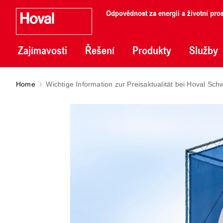
Odpovědnost za energii a životní pros
Zajímavosti
Řešení
Produkty
Služby
Home
Wichtige Information zur Preisaktualität bei Hoval Sch