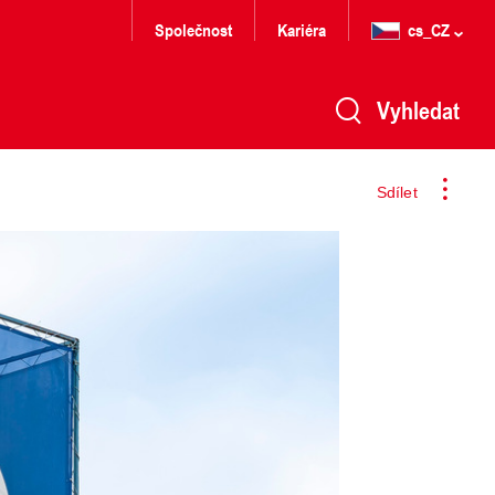
Společnost
Kariéra
cs_CZ
Vyhledat
Sdílet