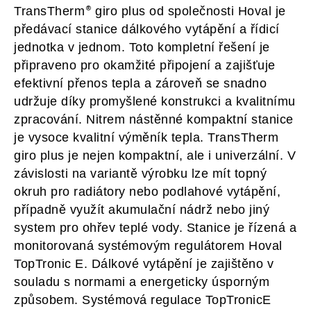
TransTherm
giro plus
od společnosti Hoval je
předávací stanice dálkového vytápění a řídicí
jednotka v jednom. Toto kompletní řešení je
připraveno pro okamžité připojení a zajišťuje
efektivní přenos tepla a zároveň se snadno
udržuje díky promyšlené konstrukci a kvalitnímu
zpracování. Nitrem nástěnné kompaktní stanice
je vysoce kvalitní výměník tepla. TransTherm
giro plus je nejen kompaktní, ale i univerzální. V
závislosti na variantě výrobku lze mít topný
okruh pro radiátory nebo podlahové vytápění,
případně využít akumulační nádrž nebo jiný
system pro ohřev teplé vody. Stanice je řízená a
monitorovaná systémovým regulátorem Hoval
TopTronic E. Dálkové vytápění je zajištěno v
souladu s normami a energeticky úsporným
způsobem. Systémová regulace TopTronicE