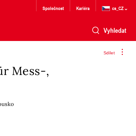
Společnost
Kariéra
cs_CZ
Vyhledat
Sdílet
ür Mess-,
ousko