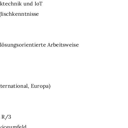
ktechnik und IoT
lischkenntnisse
ösungsorientierte Arbeitsweise
nternational, Europa)
P R/3
rviceumfeld