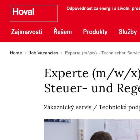
Odpovědnost za energii a životní pros
Zajímavosti
Řešení
Produkty
Služby
Home
Job Vacancies
Experte (m/w/x) - Technischer Servi
Experte (m/w/x) 
Steuer- und Reg
Zákaznický servis / Technická pod