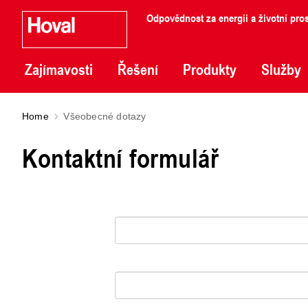
Odpovědnost za energii a životní pros
Zajímavosti
Řešení
Produkty
Služby
Home
Všeobecné dotazy
Kontaktní formulář