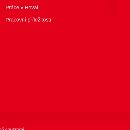
Přehled
Práce v Hoval
Pracovní příležitosti
ně soukromí