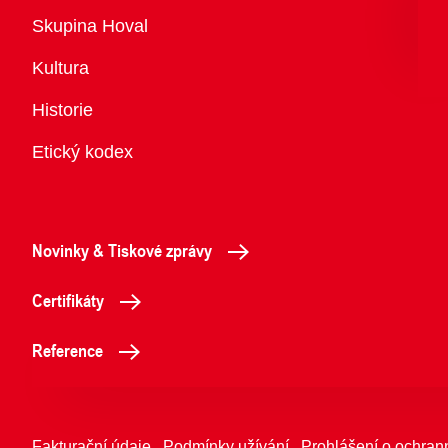
Přehled
Skupina Hoval
Kultura
Historie
Etický kodex
Novinky & Tiskové zprávy
Certifikáty
Reference
Fakturační údaje
Podmínky užívání
Prohlášení o ochran