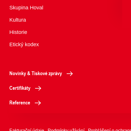
Přehled
Skupina Hoval
Kultura
Historie
Etický kodex
Novinky & Tiskové zprávy
Certifikáty
Reference
Fakturační údaje
Podmínky užívání
Prohlášení o ochran