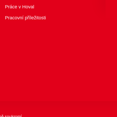
Přehled
Práce v Hoval
Pracovní příležitosti
ně soukromí