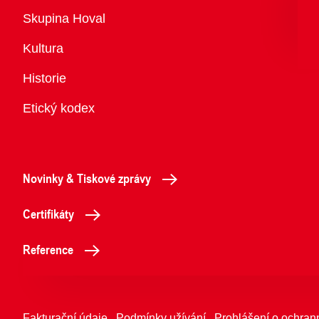
Přehled
Skupina Hoval
Kultura
Historie
Etický kodex
Novinky & Tiskové zprávy
Certifikáty
Reference
Fakturační údaje
Podmínky užívání
Prohlášení o ochran