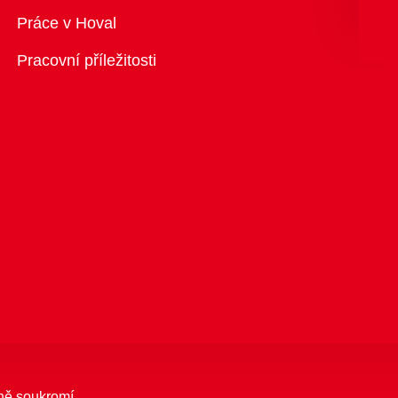
Přehled
Práce v Hoval
Pracovní příležitosti
ně soukromí