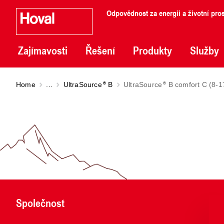
Odpovědnost za energii a životní pros
Zajímavosti
Řešení
Produkty
Služby
Home
...
UltraSource
B
UltraSource
B comfort C (8-1
Společnost