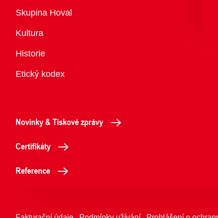
Přehled
Skupina Hoval
Kultura
Historie
Etický kodex
Novinky & Tiskové zprávy
Certifikáty
Reference
Fakturační údaje
Podmínky užívání
Prohlášení o ochran