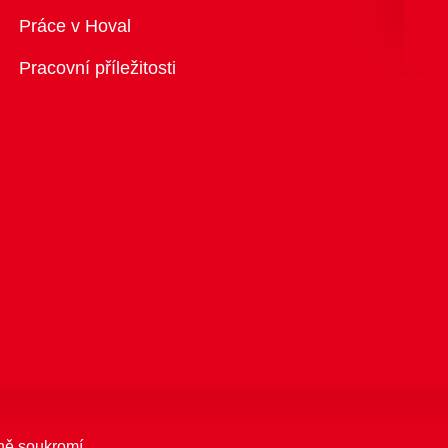
Přehled
Práce v Hoval
Pracovní příležitosti
ně soukromí