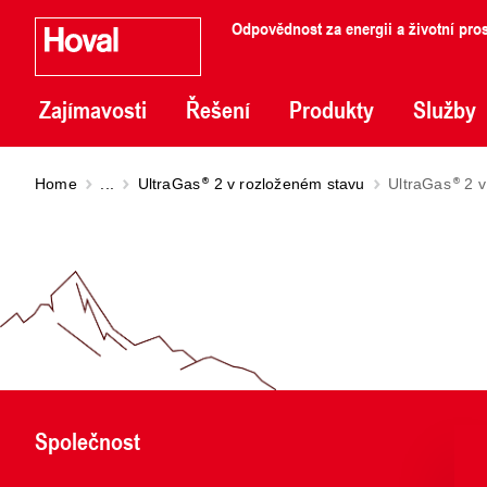
Odpovědnost za energii a životní pros
Zajímavosti
Řešení
Produkty
Služby
Home
...
UltraGas
2 v rozloženém stavu
UltraGas
2 v
Společnost