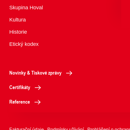
Přehled
Skupina Hoval
Kultura
Historie
Etický kodex
Novinky & Tiskové zprávy
Certifikáty
Reference
Fakturační údaje
Podmínky užívání
Prohlášení o ochran