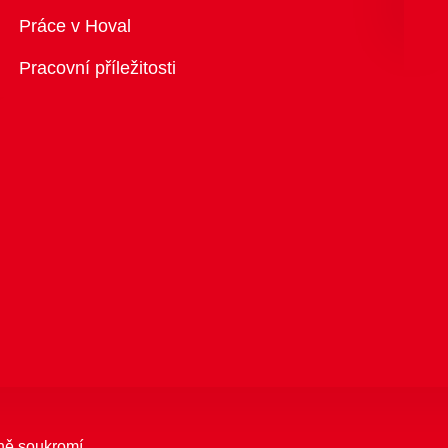
Přehled
Práce v Hoval
Pracovní příležitosti
ně soukromí