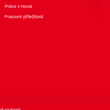
Přehled
Práce v Hoval
Pracovní příležitosti
ně soukromí