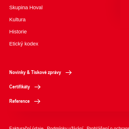
Přehled
Skupina Hoval
Kultura
Historie
Etický kodex
Novinky & Tiskové zprávy
Certifikáty
Reference
Fakturační údaje
Podmínky užívání
Prohlášení o ochran