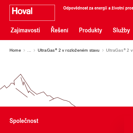
Odpovědnost za energii a životní pros
Zajímavosti
Řešení
Produkty
Služby
Home
...
UltraGas
2 v rozloženém stavu
UltraGas
2 v
Společnost