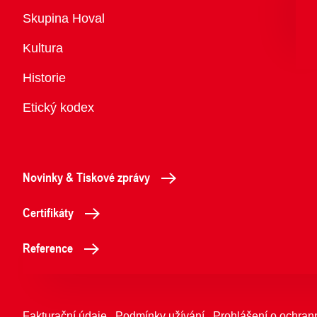
Přehled
Skupina Hoval
Kultura
Historie
Etický kodex
Novinky & Tiskové zprávy
Certifikáty
Reference
Fakturační údaje
Podmínky užívání
Prohlášení o ochran