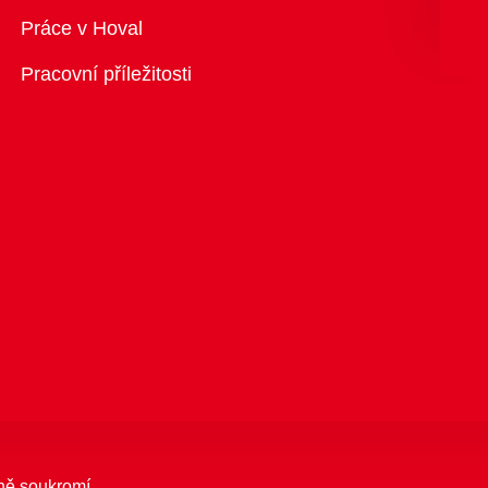
Přehled
Práce v Hoval
Pracovní příležitosti
ně soukromí