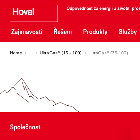
Odpovědnost za energii a životní pros
Zajímavosti
Řešení
Produkty
Služby
Home
...
UltraGas
(15 - 100)
UltraGas
(35-100)
Společnost