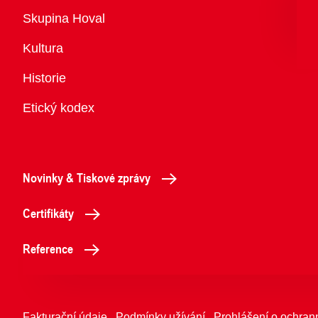
Přehled
Skupina Hoval
Kultura
Historie
Etický kodex
Novinky & Tiskové zprávy
Certifikáty
Reference
Fakturační údaje
Podmínky užívání
Prohlášení o ochran