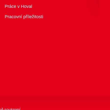
Přehled
Práce v Hoval
Pracovní příležitosti
ně soukromí