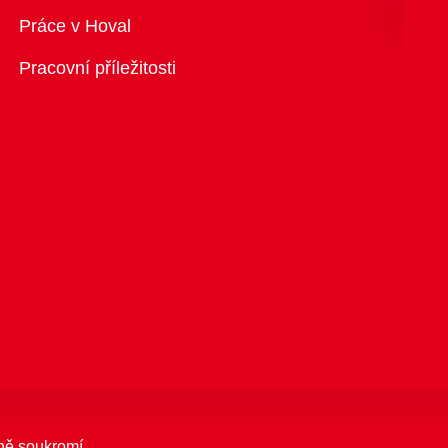
Přehled
Práce v Hoval
Pracovní příležitosti
ně soukromí