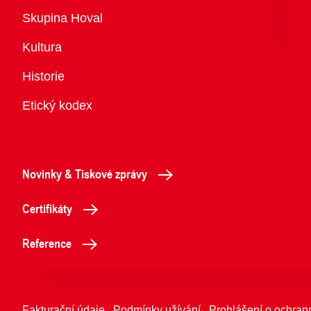
Přehled
Skupina Hoval
Kultura
Historie
Etický kodex
Novinky & Tiskové zprávy
Certifikáty
Reference
Fakturační údaje
Podmínky užívání
Prohlášení o ochran