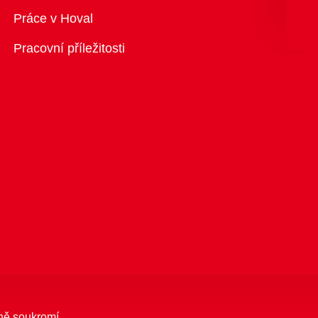
Přehled
Práce v Hoval
Pracovní příležitosti
ně soukromí