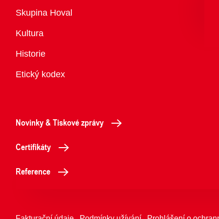
Přehled
Skupina Hoval
Kultura
Historie
Etický kodex
Novinky & Tiskové zprávy
Certifikáty
Reference
Fakturační údaje
Podmínky užívání
Prohlášení o ochran