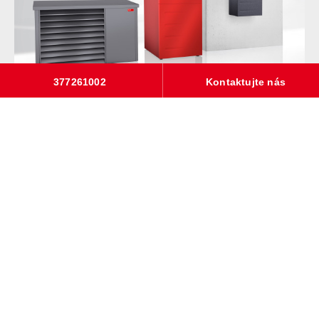
377261002
Kontaktujte nás
Odborný tým společnosti Hoval je vám vždy k dispozici,
aby vám poskytl poradenství a podporu během plánování,
instalace, uvedení do provozu a optimalizace.