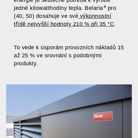
energie je skutečně potřeba k výrobě
jedné kilowatthodiny tepla. Belaria
pro
(40, 50) dosahuje ve své
výkonnostní
třídě nejvyšší hodnoty 210 % při 35 °C
.
To vede k úsporám provozních nákladů 15
až 25 % ve srovnání s podobnými
produkty.