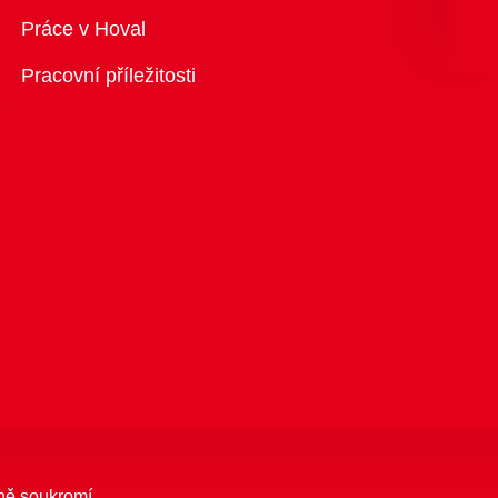
Přehled
Práce v Hoval
Pracovní příležitosti
ně soukromí