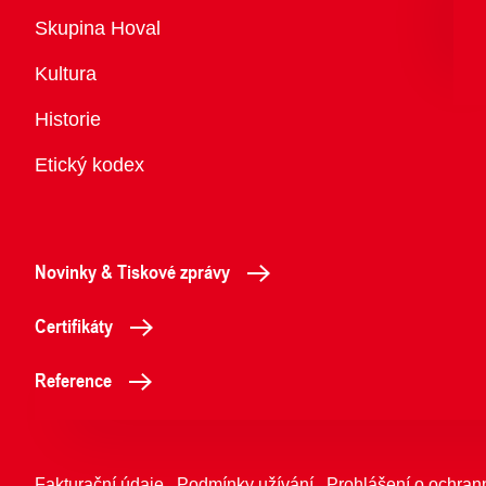
Přehled
Skupina Hoval
Kultura
Historie
Etický kodex
Novinky & Tiskové zprávy
Certifikáty
Reference
Fakturační údaje
Podmínky užívání
Prohlášení o ochran