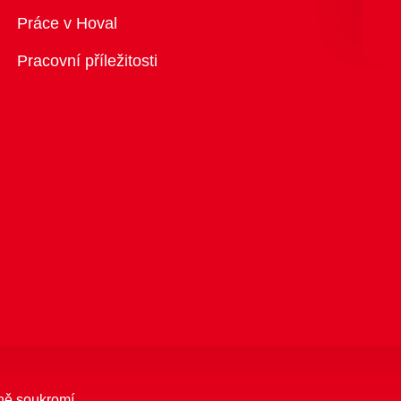
Přehled
Práce v Hoval
Pracovní příležitosti
ně soukromí