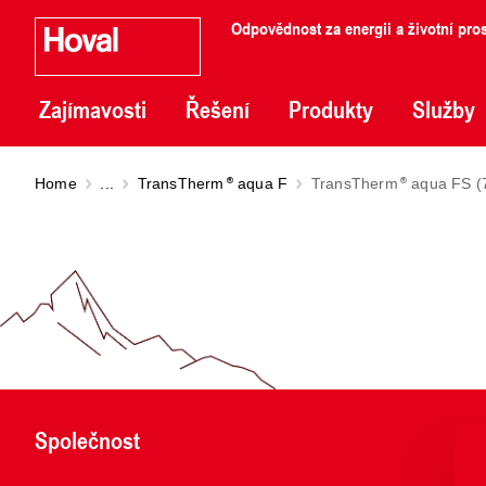
Odpovědnost za energii a životní pros
Zajímavosti
Řešení
Produkty
Služby
Home
...
TransTherm
aqua F
TransTherm
aqua FS (7
Společnost