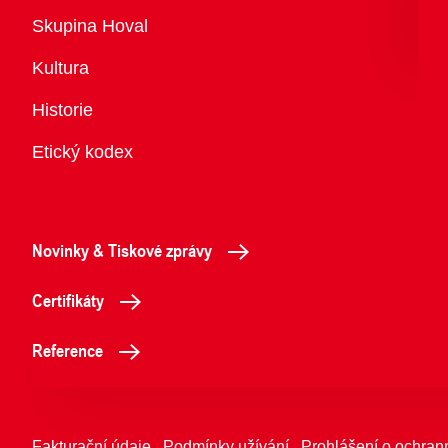
Přehled
Skupina Hoval
Kultura
Historie
Etický kodex
Novinky & Tiskové zprávy
Certifikáty
Reference
Fakturační údaje
Podmínky užívání
Prohlášení o ochran