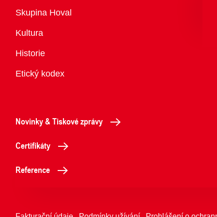
Přehled
Skupina Hoval
Kultura
Historie
Etický kodex
Novinky & Tiskové zprávy
Certifikáty
Reference
Fakturační údaje
Podmínky užívání
Prohlášení o ochran