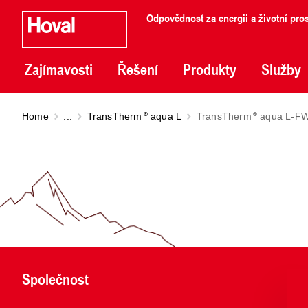
Odpovědnost za energii a životní pros
Zajímavosti
Řešení
Produkty
Služby
Home
...
TransTherm
aqua L
TransTherm
aqua L-FW 
Společnost