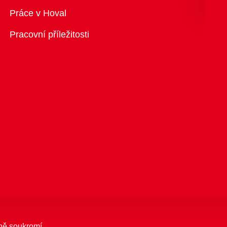
Přehled
Práce v Hoval
Pracovní příležitosti
ně soukromí