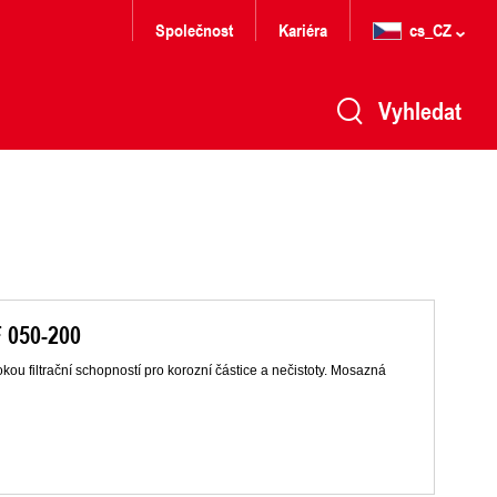
Společnost
Kariéra
cs_CZ
Vyhledat
F 050-200
sokou filtrační schopností pro korozní částice a nečistoty. Mosazná