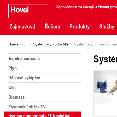
Odpovědnost za energii a životní pros
Zajímavosti
Řešení
Produkty
Služby
Home
...
Systémový vodní filtr
Systémový filtr na ochra
Systé
Tepelná čerpadla
Plyn
Dálkové vytápění
Olej
Biomasa
Zásobník / ohřev TV
System components / Circulating