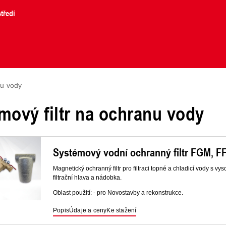
tředí
nu vody
mový filtr na ochranu vody
Systémový vodní ochranný filtr FGM, F
Magnetický ochranný filtr pro filtraci topné a chladicí vody s vy
filtrační hlava a nádobka.
Oblast použití: - pro Novostavby a rekonstrukce.
Popis
Údaje a ceny
Ke stažení