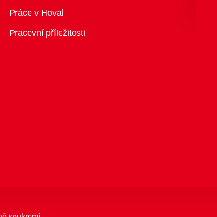
Přehled
Práce v Hoval
Pracovní příležitosti
ně soukromí