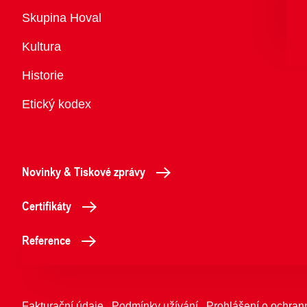
Přehled
Skupina Hoval
Kultura
Historie
Etický kodex
Novinky & Tiskové zprávy
Certifikáty
Reference
Fakturační údaje
Podmínky užívání
Prohlášení o ochran