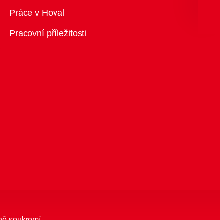
Přehled
Práce v Hoval
Pracovní příležitosti
ně soukromí