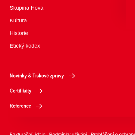
Přehled
Skupina Hoval
Kultura
Historie
Etický kodex
Novinky & Tiskové zprávy
Certifikáty
Reference
Fakturační údaje
Podmínky užívání
Prohlášení o ochran