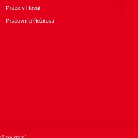
Přehled
Práce v Hoval
Pracovní příležitosti
ně soukromí