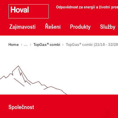
Odpovědnost za energii a životní pros
Zajímavosti
Řešení
Produkty
Služby
Home
...
TopGas
combi
TopGas
combi (21/18 - 32/28
Společnost