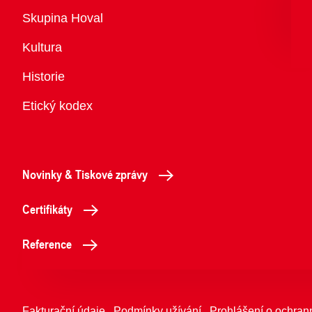
Přehled
Skupina Hoval
Kultura
Historie
Etický kodex
Novinky & Tiskové zprávy
Certifikáty
Reference
Fakturační údaje
Podmínky užívání
Prohlášení o ochran